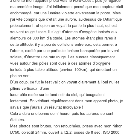
J’oriente mon appareil photo vers le Nord-Ouest, puis je regarde
ma première image. J’ai initialement pensé que mon capteur était
endommagé, car une lumière violette envahissait la photo. Mais
j’ai vite compris que c’était une aurore, au-dessus de l’Atlantique
probablement, et qu’on en voyait la partie la plus haut, qui est
souvent rouge / rose. Il s’agit d’atomes d’oxygène ionisés aux
alentours de 300 km d’altitude. Les atomes étant plus rares à
cette altitude, il y a peu de collisions entre eux, cela permet à
l’atome, excité par une particule ionisée transportée par le vent
solaire, d’émettre une raie rouge. Les aurores classiquement
vues autour des pôles sont dues à des atomes d’oxygène
ionisés à plus faible altitude (environ 100km), qui émettent un
photon vert.
D’un coup, ce fut le festival : on voyait clairement à l’œil nu les
piliers verticaux, d’une
lueur pâle rosée sur le fond noir du ciel, qui bougeaient
lentement. En vérifiant régulièrement dans mon appareil photo, je
savais que j’aurais un résultat incroyable !
Cela a duré une bonne demi-heure, puis les aurores se sont
éteintes.
Mes photos sont brutes, non retouchées, prises avec mon Nikon
D750, objectif 24mm, ouvert à f:2,2, poses de 8 sec, ISO 2000.