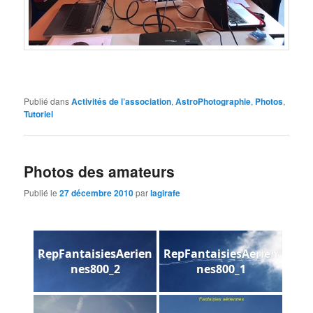
Publié dans
Activités de l’association
,
AstroPhotographie
,
Photos
,
Tutoriel
Photos des amateurs
Publié le
27 décembre 2010
par
lagirafe
RepFantaisiesAerien
RepFantaisiesAerien
nes800_2
nes800_1