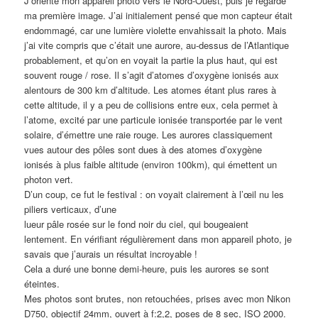
J’oriente mon appareil photo vers le Nord-Ouest, puis je regarde
ma première image. J’ai initialement pensé que mon capteur était
endommagé, car une lumière violette envahissait la photo. Mais
j’ai vite compris que c’était une aurore, au-dessus de l’Atlantique
probablement, et qu’on en voyait la partie la plus haut, qui est
souvent rouge / rose. Il s’agit d’atomes d’oxygène ionisés aux
alentours de 300 km d’altitude. Les atomes étant plus rares à
cette altitude, il y a peu de collisions entre eux, cela permet à
l’atome, excité par une particule ionisée transportée par le vent
solaire, d’émettre une raie rouge. Les aurores classiquement
vues autour des pôles sont dues à des atomes d’oxygène
ionisés à plus faible altitude (environ 100km), qui émettent un
photon vert.
D’un coup, ce fut le festival : on voyait clairement à l’œil nu les
piliers verticaux, d’une
lueur pâle rosée sur le fond noir du ciel, qui bougeaient
lentement. En vérifiant régulièrement dans mon appareil photo, je
savais que j’aurais un résultat incroyable !
Cela a duré une bonne demi-heure, puis les aurores se sont
éteintes.
Mes photos sont brutes, non retouchées, prises avec mon Nikon
D750, objectif 24mm, ouvert à f:2,2, poses de 8 sec, ISO 2000.