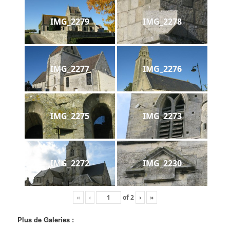
IMG_2279
IMG_2278
IMG_2277
IMG_2276
IMG_2275
IMG_2273
IMG_2272
IMG_2230
«
‹
of
2
›
»
Plus de Galeries :