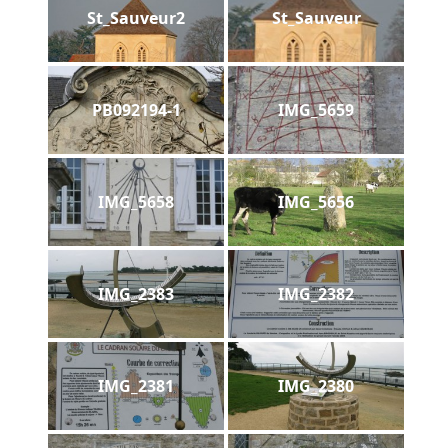
St_Sauveur2
St_Sauveur
PB092194-1
IMG_5659
IMG_5658
IMG_5656
IMG_2383
IMG_2382
IMG_2381
IMG_2380