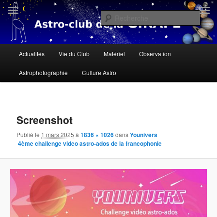
Aller
« Il n'y a personne qui soit née sous une mauvaise étoile, il n'y a que des
gens qui ne savent pas lire le ciel » Dalaï Lama
au
Rech
contenu
principal
Astroclub de la Girafe
Menu
Actualités
Vie du Club
Matériel
Observation
principal
Astrophotographie
Culture Astro
Navigation
des
Screenshot
images
Publié le
1 mars 2025
à
1836 × 1026
dans
Younivers
4ème challenge video astro-ados de la francophonie