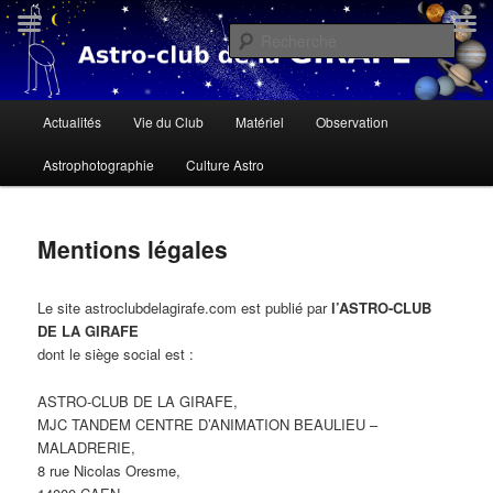
Aller
« Il n'y a personne qui soit née sous une mauvaise étoile, il n'y a que des
gens qui ne savent pas lire le ciel » Dalaï Lama
au
Rech
contenu
principal
Astroclub de la Girafe
Menu
Actualités
Vie du Club
Matériel
Observation
principal
Astrophotographie
Culture Astro
Mentions légales
Le site astroclubdelagirafe.com est publié par
l’ASTRO-CLUB
DE LA GIRAFE
dont le siège social est :
ASTRO-CLUB DE LA GIRAFE,
MJC TANDEM CENTRE D’ANIMATION BEAULIEU –
MALADRERIE,
8 rue Nicolas Oresme,