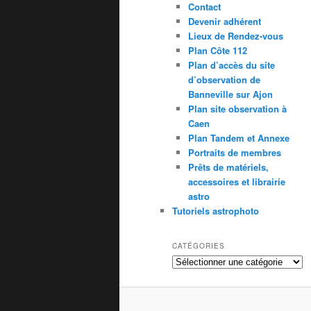
Contact
Devenir adhérent
Lieux de Rendez-vous
Plan Côte 112
Plan d’accès du site
d’observation de
Banneville sur Ajon
Plan site observation à
Caen
Plan Tandem et Annexe
Portraits de membres
Prêts de matériels,
accessoires et librairie
astro
Tutoriels astrophoto
CATÉGORIES
Catégories