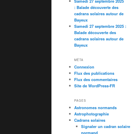
Samedi 27 septembre 2025
: Balade découverte des
cadrans solaires autour de
Bayeux
Samedi 27 septembre 2025 :
Balade découverte des
cadrans solaires autour de
Bayeux
MÉTA
Connexion
Flux des publications
Flux des commentaires
Site de WordPress-FR
PAGES
Astronomes normands
Astrophotographie
Cadrans solaires
Signaler un cadran solaire
normand