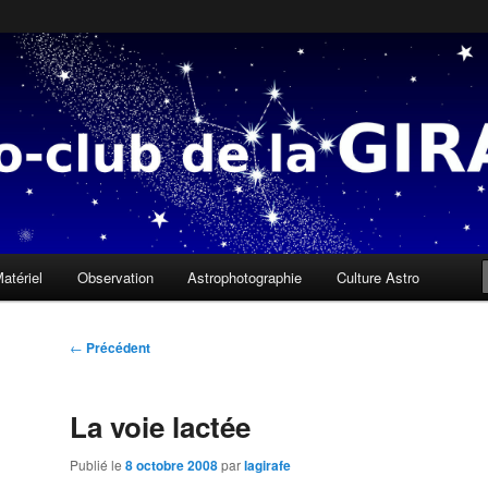
 sous une mauvaise étoile, il n'y a que des gens qui ne savent pas lire l
a Girafe
atériel
Observation
Astrophotographie
Culture Astro
Navigation
←
Précédent
des
articles
La voie lactée
Publié le
8 octobre 2008
par
lagirafe