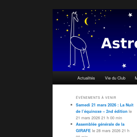
Aller
« Il n'y a personne qui soit née
ciel » Dalaï Lama
au
contenu
Astroclub de l
principal
Menu
Actualités
Vie du Club
M
principal
ÉVÉNEMENTS À VENIR
Samedi 21 mars 2026 : La Nuit
de l’équinoxe – 2nd édition
le
21 mars 2026 21 h 00 min
Assemblée générale de la
GIRAFE
le 28 mars 2026 21 h
00 min