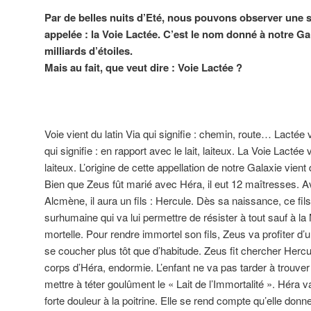
Par de belles nuits d’Eté, nous pouvons observer une 
appelée : la Voie Lactée. C’est le nom donné à notre Ga
milliards d’étoiles.
Mais au fait, que veut dire : Voie Lactée ?
Voie vient du latin Via qui signifie : chemin, route… Lactée 
qui signifie : en rapport avec le lait, laiteux. La Voie Lactée
laiteux. L’origine de cette appellation de notre Galaxie vien
Bien que Zeus fût marié avec Héra, il eut 12 maîtresses. Av
Alcmène, il aura un fils : Hercule. Dès sa naissance, ce fil
surhumaine qui va lui permettre de résister à tout sauf à l
mortelle. Pour rendre immortel son fils, Zeus va profiter d’
se coucher plus tôt que d’habitude. Zeus fit chercher Hercu
corps d’Héra, endormie. L’enfant ne va pas tarder à trouver
mettre à téter goulûment le « Lait de l’Immortalité ». Héra va
forte douleur à la poitrine. Elle se rend compte qu’elle donne 