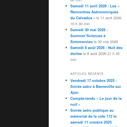
Samedi 11 avril 2026 : Les «
Rencontres Astronomiques
du Calvados »
le 11 avril 2026
15 h 30 min
Samedi 30 mai 2026 :
Sommer’Sciences à
Sommervieu
le 30 mai 2026
Samedi 8 août 2026 : Nuit des
étoiles
le 8 août 2026 21 h 30
min
ARTICLES RÉCENTS
Vendredi 17 octobre 2025 :
Soirée astro à Banneville sur
Ajon
Compte-rendu « Le jour de la
nuit »
Soirée astro publique au
mémorial de la cote 112 le
samedi 11 octobre 2025