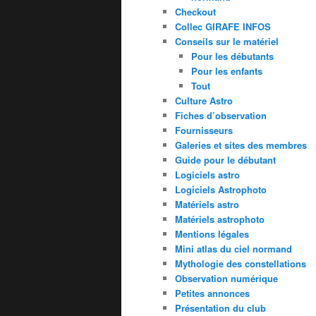
Checkout
Collec GIRAFE INFOS
Conseils sur le matériel
Pour les débutants
Pour les enfants
Tout
Culture Astro
Fiches d’observation
Fournisseurs
Galeries et sites des membres
Guide pour le débutant
Logiciels astro
Logiciels Astrophoto
Matériels astro
Matériels astrophoto
Mentions légales
Mini atlas du ciel normand
Mythologie des constellations
Observation numérique
Petites annonces
Présentation du club