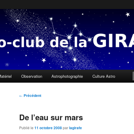
 sous une mauvaise étoile, il n'y a que des gens qui ne savent pas lire l
a Girafe
atériel
Observation
Astrophotographie
Culture Astro
Navigation
←
Précédent
des
articles
De l’eau sur mars
Publié le
11 octobre 2008
par
lagirafe