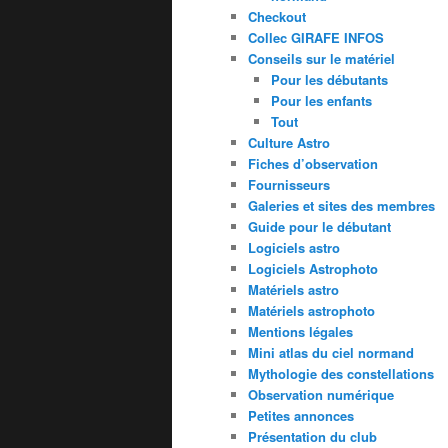
Checkout
Collec GIRAFE INFOS
Conseils sur le matériel
Pour les débutants
Pour les enfants
Tout
Culture Astro
Fiches d’observation
Fournisseurs
Galeries et sites des membres
Guide pour le débutant
Logiciels astro
Logiciels Astrophoto
Matériels astro
Matériels astrophoto
Mentions légales
Mini atlas du ciel normand
Mythologie des constellations
Observation numérique
Petites annonces
Présentation du club