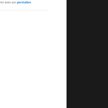
avori avec son
permalien
.