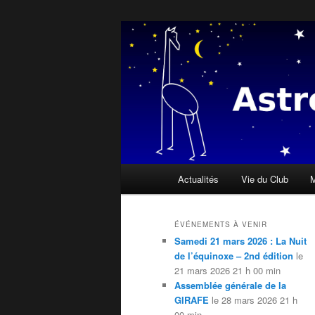
Aller
« Il n'y a personne qui soit née
ciel » Dalaï Lama
au
contenu
Astroclub de l
principal
Menu
Actualités
Vie du Club
M
principal
ÉVÉNEMENTS À VENIR
Samedi 21 mars 2026 : La Nuit
de l’équinoxe – 2nd édition
le
21 mars 2026 21 h 00 min
Assemblée générale de la
GIRAFE
le 28 mars 2026 21 h
00 min