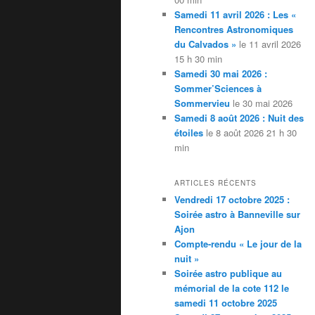
Samedi 11 avril 2026 : Les «
Rencontres Astronomiques
du Calvados »
le 11 avril 2026
15 h 30 min
Samedi 30 mai 2026 :
Sommer’Sciences à
Sommervieu
le 30 mai 2026
Samedi 8 août 2026 : Nuit des
étoiles
le 8 août 2026 21 h 30
min
ARTICLES RÉCENTS
Vendredi 17 octobre 2025 :
Soirée astro à Banneville sur
Ajon
Compte-rendu « Le jour de la
nuit »
Soirée astro publique au
mémorial de la cote 112 le
samedi 11 octobre 2025