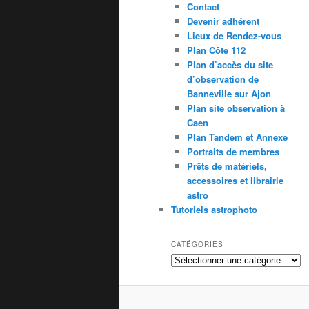
Contact
Devenir adhérent
Lieux de Rendez-vous
Plan Côte 112
Plan d’accès du site
d’observation de
Banneville sur Ajon
Plan site observation à
Caen
Plan Tandem et Annexe
Portraits de membres
Prêts de matériels,
accessoires et librairie
astro
Tutoriels astrophoto
CATÉGORIES
Catégories