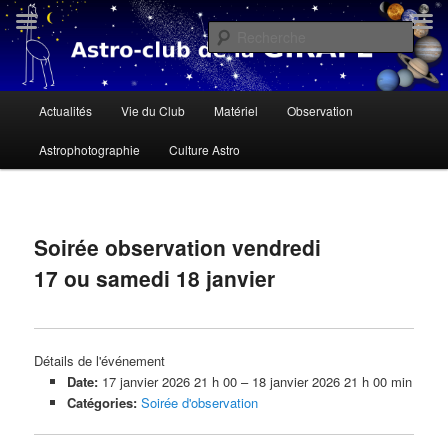
Aller
« Il n'y a personne qui soit née sous une mauvaise étoile, il n'y a que des
gens qui ne savent pas lire le ciel » Dalaï Lama
au
Rech
contenu
principal
Astroclub de la Girafe
Menu
Actualités
Vie du Club
Matériel
Observation
principal
Astrophotographie
Culture Astro
Navigation
des
Soirée observation vendredi
articles
17 ou samedi 18 janvier
Détails de l'événement
Date:
17 janvier 2026 21 h 00
–
18 janvier 2026 21 h 00 min
Catégories:
Soirée d'observation