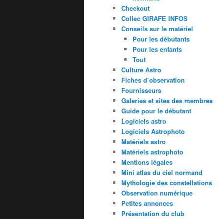
Checkout
Collec GIRAFE INFOS
Conseils sur le matériel
Pour les débutants
Pour les enfants
Tout
Culture Astro
Fiches d’observation
Fournisseurs
Galeries et sites des membres
Guide pour le débutant
Logiciels astro
Logiciels Astrophoto
Matériels astro
Matériels astrophoto
Mentions légales
Mini atlas du ciel normand
Mythologie des constellations
Observation numérique
Petites annonces
Présentation du club