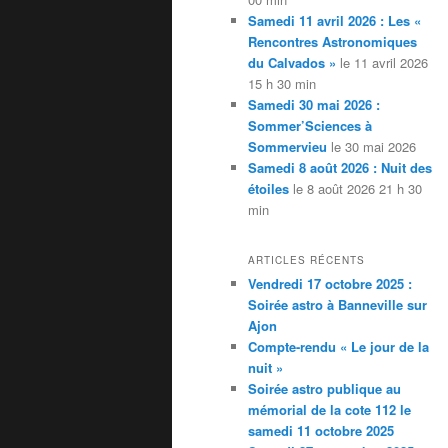
Samedi 11 avril 2026 : Les «
Rencontres Astronomiques
du Calvados »
le 11 avril 2026
15 h 30 min
Samedi 30 mai 2026 :
Sommer’Sciences à
Sommervieu
le 30 mai 2026
Samedi 8 août 2026 : Nuit des
étoiles
le 8 août 2026 21 h 30
min
ARTICLES RÉCENTS
Vendredi 17 octobre 2025 :
Soirée astro à Banneville sur
Ajon
Compte-rendu « Le jour de la
nuit »
Soirée astro publique au
mémorial de la cote 112 le
samedi 11 octobre 2025