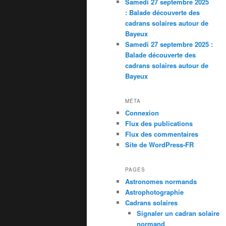
Samedi 27 septembre 2025
: Balade découverte des
cadrans solaires autour de
Bayeux
Samedi 27 septembre 2025 :
Balade découverte des
cadrans solaires autour de
Bayeux
MÉTA
Connexion
Flux des publications
Flux des commentaires
Site de WordPress-FR
PAGES
Astronomes normands
Astrophotographie
Cadrans solaires
Signaler un cadran solaire
normand