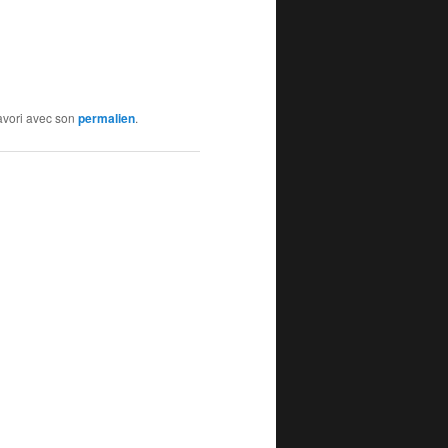
favori avec son
permalien
.