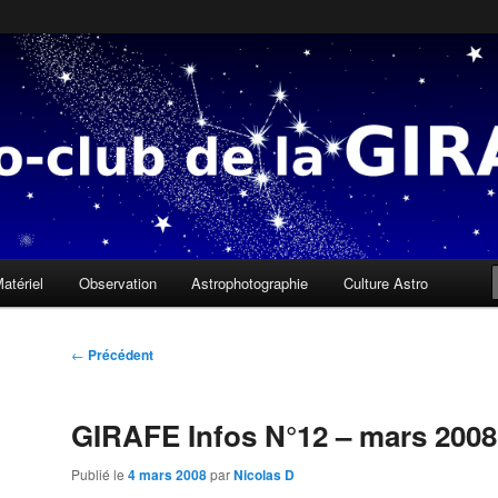
 sous une mauvaise étoile, il n'y a que des gens qui ne savent pas lire l
a Girafe
atériel
Observation
Astrophotographie
Culture Astro
Navigation
←
Précédent
des
articles
GIRAFE Infos N°12 – mars 2008
Publié le
4 mars 2008
par
Nicolas D