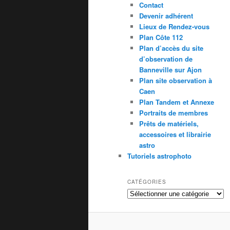
Contact
Devenir adhérent
Lieux de Rendez-vous
Plan Côte 112
Plan d’accès du site
d’observation de
Banneville sur Ajon
Plan site observation à
Caen
Plan Tandem et Annexe
Portraits de membres
Prêts de matériels,
accessoires et librairie
astro
Tutoriels astrophoto
CATÉGORIES
Catégories