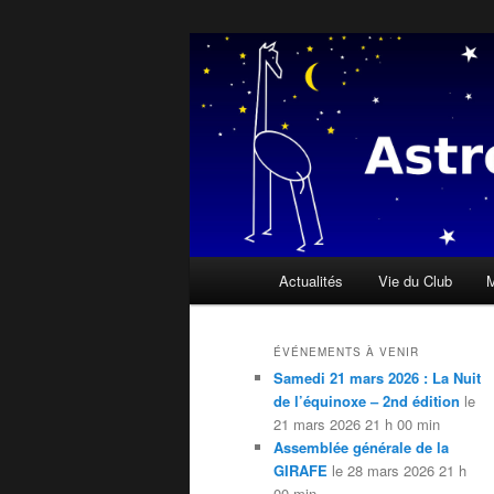
Aller
« Il n'y a personne qui soit née
ciel » Dalaï Lama
au
contenu
Astroclub de l
principal
Menu
Actualités
Vie du Club
M
principal
ÉVÉNEMENTS À VENIR
Samedi 21 mars 2026 : La Nuit
de l’équinoxe – 2nd édition
le
21 mars 2026 21 h 00 min
Assemblée générale de la
GIRAFE
le 28 mars 2026 21 h
00 min