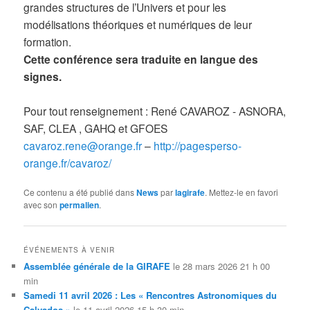
grandes structures de l’Univers et pour les
modélisations théoriques et numériques de leur
formation.
Cette conférence sera traduite en langue des
signes.
Pour tout renseignement : René CAVAROZ - ASNORA,
SAF, CLEA , GAHQ et GFOES
cavaroz.rene@orange.fr
–
http://pagesperso-
orange.fr/cavaroz/
Ce contenu a été publié dans
News
par
lagirafe
. Mettez-le en favori
avec son
permalien
.
ÉVÉNEMENTS À VENIR
Assemblée générale de la GIRAFE
le 28 mars 2026 21 h 00
min
Samedi 11 avril 2026 : Les « Rencontres Astronomiques du
Calvados »
le 11 avril 2026 15 h 30 min