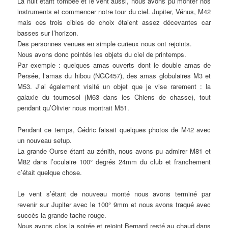
La nuit étant tombée et le vent aussi, nous avons pu monter nos
instruments et commencer notre tour du ciel. Jupiter, Vénus, M42
mais ces trois cibles de choix étaient assez décevantes car
basses sur l’horizon.
Des personnes venues en simple curieux nous ont rejoints.
Nous avons donc pointés les objets du ciel de printemps.
Par exemple : quelques amas ouverts dont le double amas de
Persée, l‘amas du hibou (NGC457), des amas globulaires M3 et
M53. J’ai également visité un objet que je vise rarement : la
galaxie du tournesol (M63 dans les Chiens de chasse), tout
pendant qu’Olivier nous montrait M51.
Pendant ce temps, Cédric faisait quelques photos de M42 avec
un nouveau setup.
La grande Ourse étant au zénith, nous avons pu admirer M81 et
M82 dans l’oculaire 100° degrés 24mm du club et franchement
c’était quelque chose.
Le vent s’étant de nouveau monté nous avons terminé par
revenir sur Jupiter avec le 100° 9mm et nous avons traqué avec
succès la grande tache rouge.
Nous avons clos la soirée et rejoint Bernard resté au chaud dans