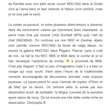
de Kemble avec son petit amas ouvert NGC1502 dans la Girafe
(moi je l’aime bien) et bien entendu le hiboux (mon préféré, mais
je ne suis pas le seul).
La soirée se poursuit, et entre plusieurs allers/retours à observer
dans les instruments voisins qui (re)visitent leurs classiques, je
peine mais finis par trouver Little Dumbell (M76) puis l’œil du
chat (NGC6543). On continue sur nos NGC et d’autres objets
sont pointés comme NGC7662 (la boule de neige bleue), ou
encore la galaxie NGC7331 dans Pégase. Pascal, juste à coté
de moi, se fait le trio M37, M36 et M38 dans le cocher et je lui
fais remarquer l’astérisme du smiley
à proximité de M38.
C’est pas flagrant, il faut un peu d’imagination mais il y a bien un
visage qui vous sourit. Vient alors l’heure de la traditionnelle
verveine accompagnée de discussions animées mais toujours
joyeuses. La pause prend fin avec l’arrivée de Jupiter, d’Orion et
de M42 qui se lèvent. On termine alors la soirée par leur
observation avant de remballer, la fatigue cumulée de la semaine
ayant raison de nous. Ce fut encore une très belle soirée riche en
observation. Christophe B.