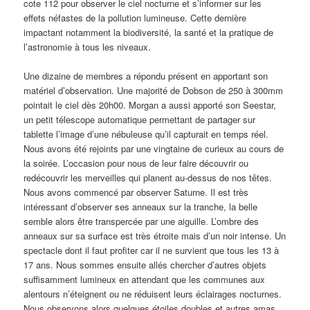
cote 112 pour observer le ciel nocturne et s’informer sur les
effets néfastes de la pollution lumineuse. Cette dernière
impactant notamment la biodiversité, la santé et la pratique de
l’astronomie à tous les niveaux.
Une dizaine de membres a répondu présent en apportant son
matériel d’observation. Une majorité de Dobson de 250 à 300mm
pointait le ciel dès 20h00. Morgan a aussi apporté son Seestar,
un petit télescope automatique permettant de partager sur
tablette l’image d’une nébuleuse qu’il capturait en temps réel.
Nous avons été rejoints par une vingtaine de curieux au cours de
la soirée. L’occasion pour nous de leur faire découvrir ou
redécouvrir les merveilles qui planent au-dessus de nos têtes.
Nous avons commencé par observer Saturne. Il est très
intéressant d’observer ses anneaux sur la tranche, la belle
semble alors être transpercée par une aiguille. L’ombre des
anneaux sur sa surface est très étroite mais d’un noir intense. Un
spectacle dont il faut profiter car il ne survient que tous les 13 à
17 ans. Nous sommes ensuite allés chercher d’autres objets
suffisamment lumineux en attendant que les communes aux
alentours n’éteignent ou ne réduisent leurs éclairages nocturnes.
Nous observons alors quelques étoiles doubles et autres amas