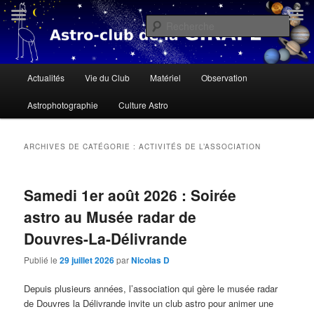
Aller
Aller
« Il n'y a personne qui soit née sous une mauvaise étoile, il n'y a que des
gens qui ne savent pas lire le ciel » Dalaï Lama
au
au
Rech
contenu
contenu
principal
secondaire
Astroclub de la Girafe
Menu
Actualités
Vie du Club
Matériel
Observation
principal
Astrophotographie
Culture Astro
ARCHIVES DE CATÉGORIE :
ACTIVITÉS DE L’ASSOCIATION
Samedi 1er août 2026 : Soirée
astro au Musée radar de
Douvres-La-Délivrande
Publié le
29 juillet 2026
par
Nicolas D
Depuis plusieurs années, l’association qui gère le musée radar
de Douvres la Délivrande invite un club astro pour animer une