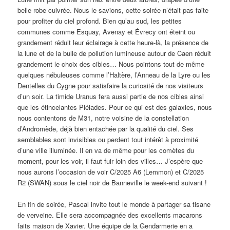
belle robe cuivrée. Nous le savions, cette soirée n’était pas faite
pour profiter du ciel profond. Bien qu’au sud, les petites
communes comme Esquay, Avenay et Évrecy ont éteint ou
grandement réduit leur éclairage à cette heure-là, la présence de
la lune et de la bulle de pollution lumineuse autour de Caen réduit
grandement le choix des cibles… Nous pointons tout de même
quelques nébuleuses comme l’Haltère, l’Anneau de la Lyre ou les
Dentelles du Cygne pour satisfaire la curiosité de nos visiteurs
d’un soir. La timide Uranus fera aussi partie de nos cibles ainsi
que les étincelantes Pléiades. Pour ce qui est des galaxies, nous
nous contentons de M31, notre voisine de la constellation
d’Andromède, déjà bien entachée par la qualité du ciel. Ses
semblables sont invisibles ou perdent tout intérêt à proximité
d’une ville illuminée. Il en va de même pour les comètes du
moment, pour les voir, il faut fuir loin des villes… J’espère que
nous aurons l’occasion de voir C/2025 A6 (Lemmon) et C/2025
R2 (SWAN) sous le ciel noir de Banneville le week-end suivant !
En fin de soirée, Pascal invite tout le monde à partager sa tisane
de verveine. Elle sera accompagnée des excellents macarons
faits maison de Xavier. Une équipe de la Gendarmerie en a