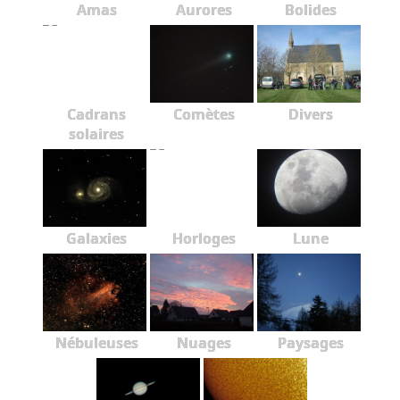
Amas
Aurores
Bolides
Cadrans
Comètes
Divers
solaires
Galaxies
Horloges
Lune
Nébuleuses
Nuages
Paysages