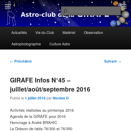
Aller
« Il n'y a personne qui soit née sous une mauvaise étoile, il n'y a que des
gens qui ne savent pas lire le ciel » Dalaï Lama
au
Rech
contenu
principal
Astroclub de la Girafe
Menu
Actualités
Vie du Club
Matériel
Observation
principal
Astrophotographie
Culture Astro
Navigation
←
Précédent
Suivant
→
des
articles
GIRAFE Infos N°45 –
juillet/août/septembre 2016
Publié le
1 juillet 2016
par
Nicolas D
Activités réalisées au printemps 2016
Agenda de la GIRAFE pour 2016
Hommage à André BRAHIC
Le Dobson de table 76/300 et 76/350