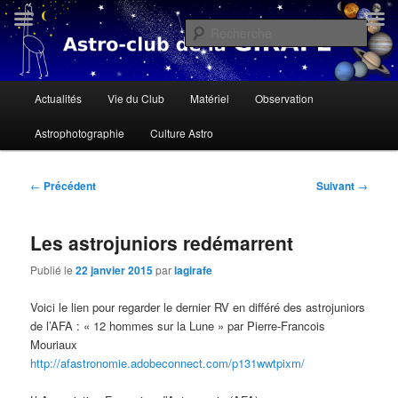
Aller
« Il n'y a personne qui soit née sous une mauvaise étoile, il n'y a que des
gens qui ne savent pas lire le ciel » Dalaï Lama
au
Rech
contenu
principal
Astroclub de la Girafe
Menu
Actualités
Vie du Club
Matériel
Observation
principal
Astrophotographie
Culture Astro
Navigation
←
Précédent
Suivant
→
des
articles
Les astrojuniors redémarrent
Publié le
22 janvier 2015
par
lagirafe
Voici le lien pour regarder le dernier RV en différé des astrojuniors
de l’AFA : « 12 hommes sur la Lune » par Pierre-Francois
Mouriaux
http://afastronomie.
adobeconnect.com/p131wwtpixm/