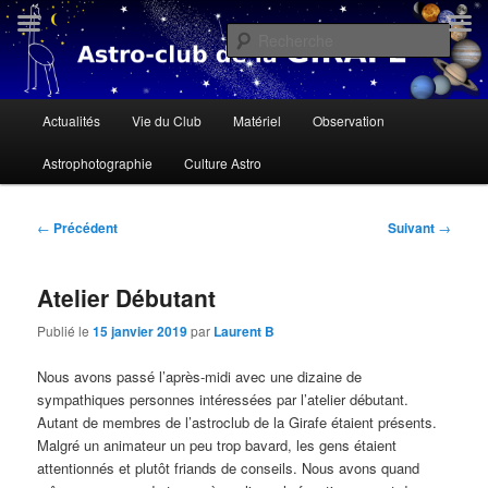
Aller
« Il n'y a personne qui soit née sous une mauvaise étoile, il n'y a que des
gens qui ne savent pas lire le ciel » Dalaï Lama
au
Rech
contenu
principal
Astroclub de la Girafe
Menu
Actualités
Vie du Club
Matériel
Observation
principal
Astrophotographie
Culture Astro
Navigation
←
Précédent
Suivant
→
des
articles
Atelier Débutant
Publié le
15 janvier 2019
par
Laurent B
Nous avons passé l’après-midi avec une dizaine de
sympathiques personnes intéressées par l’atelier débutant.
Autant de membres de l’astroclub de la Girafe étaient présents.
Malgré un animateur un peu trop bavard, les gens étaient
attentionnés et plutôt friands de conseils. Nous avons quand