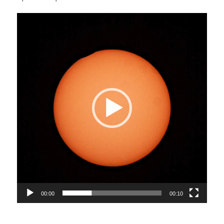
Lecteur
vidéo
00:00
00:10