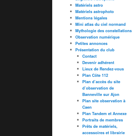
Matériels astro
Matériels astrophoto
Mentions légales
Mini atlas du ciel normand
Mythologie des constellations
Observation numérique
Petites annonces
Présentation du club
Contact
Devenir adhérent
Lieux de Rendez-vous
Plan Côte 112
Plan d’accès du site
d’observation de
Banneville sur Ajon
Plan site observation à
Caen
Plan Tandem et Annexe
Portraits de membres
Prêts de matériels,
accessoires et librairie