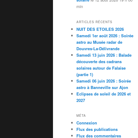
min
ARTICLES RÉCENTS
NUIT DES ETOILES 2026
Samedi 1er août 2026 : Soirée
astro au Musée radar de
Douvres-La-Délivrande
Samedi 13 juin 2026 : Balade
découverte des cadrans
solaires autour de Falaise
(partie 1)
Samedi 06 juin 2026 : Soirée
astro à Banneville sur Ajon
Eclipses de soleil de 2026 et
2027
MÉTA
Connexion
Flux des publications
Flux des commentaires