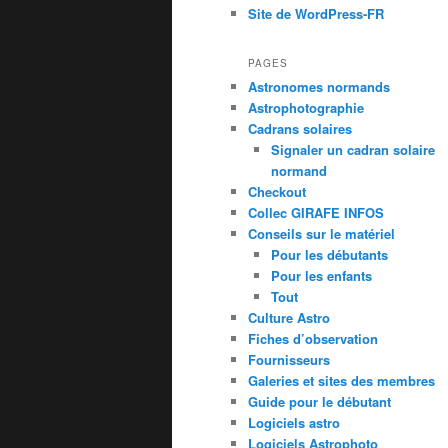
Site de WordPress-FR
PAGES
Astronomes normands
Astrophotographie
Cadrans solaires
Signaler un cadran solaire
normand
Checkout
Collec GIRAFE INFOS
Conseils sur le matériel
Pour les débutants
Pour les enfants
Tout
Culture Astro
Fiches d’observation
Fournisseurs
Galeries et sites des membres
Guide pour le débutant
Logiciels astro
Logiciels Astrophoto