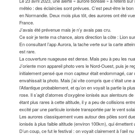
Le 23 avril 2023, une alerte « aurore boréale » a retenti sur
météo : des éclaircies sont prévues. C’est peut-être le bo
en Normandie. Deux mois plus tôt, des aurores ont été vues
France.
J’avais été prévenue mais je n’y avais pas cru.
Ce soir je tente ma chance, alors direction la côte : Lion su
En consultant l’app Aurora, la tache verte sur la carte attein
est rare.
La couverture nuageuse est dense. Mais peu à peu les nuag
J’oriente mon appareil photo vers le Nord-Ouest, puis je r
initialement pensé que mon capteur était endommagé, car u
envahissait la photo. Mais j’ai vite compris que c’était une
l’Atlantique probablement, et qu’on en voyait la partie la plu
rose. Il s’agit d’atomes d’oxygène ionisés aux alentours de
étant plus rares à cette altitude, il y a peu de collisions ent
excité par une particule ionisée transportée par le vent sola
Les aurores classiquement vues autour des pôles sont du
ionisés à plus faible altitude (environ 100km), qui émettent 
D’un coup, ce fut le festival : on voyait clairement à l’œil nu 