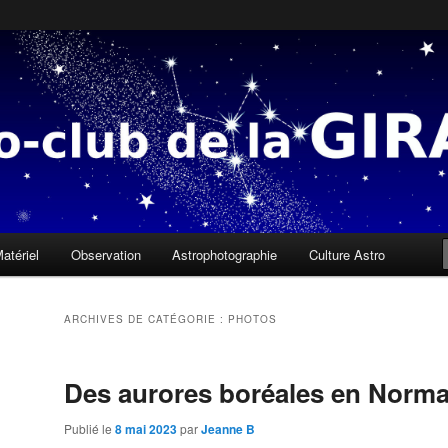
 sous une mauvaise étoile, il n'y a que des gens qui ne savent pas lire l
a Girafe
atériel
Observation
Astrophotographie
Culture Astro
ARCHIVES DE CATÉGORIE :
PHOTOS
Des aurores boréales en Norm
Publié le
8 mai 2023
par
Jeanne B